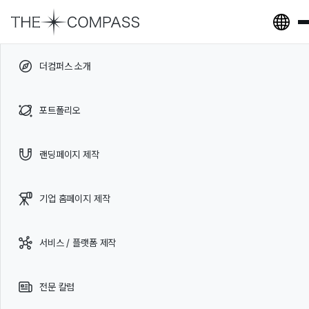
The Compass Homepage
더컴퍼스 소개
포트폴리오
가맹·프랜차이즈
랜딩페이지
웹플로우
기업·회사·기관 소개
제로스톤 홈페이지 리뉴얼
랜딩페이지 제작
기업 홈페이지 제작
서비스 / 플랫폼 제작
전문 칼럼